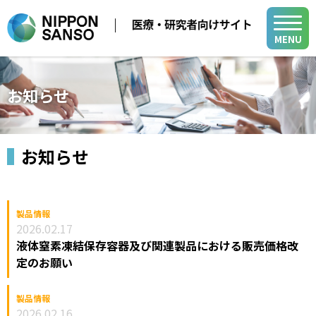
MENU
メディカル事業
お知らせ
医療用ガス
学会・展示会
医療機器
お知らせ
医療ガス／医療機器／在宅医療関連
在宅医療
製品・関連情報
バイオ機器関連
医療ガスパイピングシステム
医療用ガス
バイオ機器
製品情報
2026.02.17
開発・サポート
医療機器
開発・サポート
液体窒素凍結保存容器及び関連製品における販売価格改
メディカル・テクニカル・サービスセンター
定のお願い
在宅医療
グループ関係会社
よくあるご質問
小
中
大
山梨事業所
医療ガスパイピングシステム
各種活動
製品情報
新規登録
ログイン
2026.02.16
バイオ機器