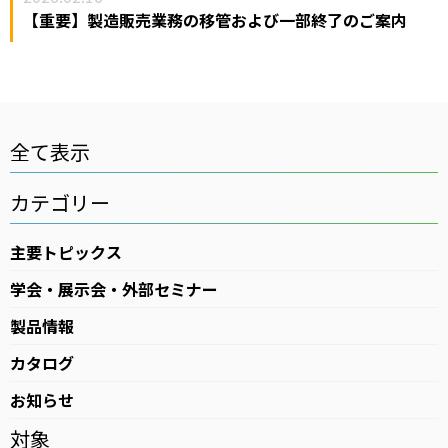
【重要】製造販売業務の移管および一部終了のご案内
高気圧酸素療法（HBOT）
ログインはこちら
カタログ・資料請求
全て表示
医療用ガス
医療機器
カテゴリー
在宅医療
主要トピックス
医療ガスパイピングシステム
学会・展示会・外部セミナー
バイオ機器
製品情報
カタログ
イベント・セミナー
お知らせ
対象