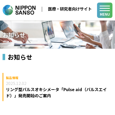
MENU
メディカル事業
お知らせ
医療用ガス
学会・展示会
医療機器
お知らせ
医療ガス／医療機器／在宅医療関連
在宅医療
製品・関連情報
バイオ機器関連
医療ガスパイピングシステム
医療用ガス
バイオ機器
製品情報
2025.12.02
開発・サポート
医療機器
開発・サポート
リング型パルスオキシメータ「Pulse aid（パルスエイ
メディカル・テクニカル・サービスセンター
ド）」発売開始のご案内
在宅医療
グループ関係会社
よくあるご質問
小
中
大
山梨事業所
医療ガスパイピングシステム
各種活動
新規登録
ログイン
バイオ機器