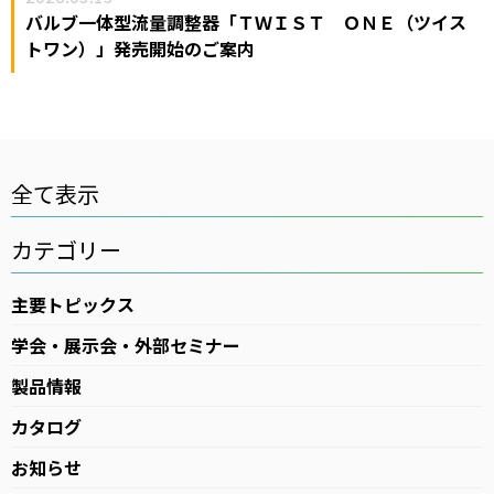
バルブ一体型流量調整器「ＴＷＩＳＴ ＯＮＥ（ツイス
高気圧酸素療法（HBOT）
トワン）」発売開始のご案内
ログインはこちら
カタログ・資料請求
医療用ガス
全て表示
医療機器
カテゴリー
在宅医療
医療ガスパイピングシステム
主要トピックス
バイオ機器
学会・展示会・外部セミナー
製品情報
イベント・セミナー
カタログ
お知らせ