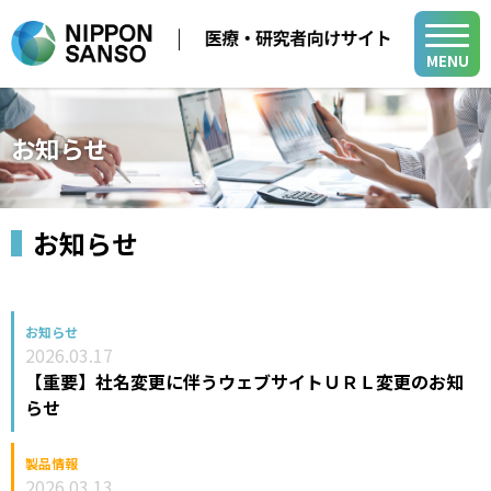
MENU
メディカル事業
お知らせ
医療用ガス
学会・展示会
医療機器
お知らせ
医療ガス／医療機器／在宅医療関連
在宅医療
製品・関連情報
バイオ機器関連
医療ガスパイピングシステム
医療用ガス
バイオ機器
お知らせ
2026.03.17
開発・サポート
医療機器
開発・サポート
【重要】社名変更に伴うウェブサイトＵＲＬ変更のお知
メディカル・テクニカル・サービスセンター
らせ
在宅医療
グループ関係会社
よくあるご質問
小
中
大
山梨事業所
医療ガスパイピングシステム
各種活動
製品情報
新規登録
ログイン
2026.03.13
バイオ機器