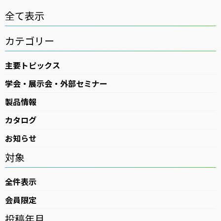
全て表示
高気圧酸素療法（HBOT）
カテゴリー
ログインはこちら
カタログ・資料請求
主要トピックス
医療用ガス
学会・展示会・外部セミナー
医療機器
製品情報
在宅医療
カタログ
医療ガスパイピングシステム
お知らせ
バイオ機器
対象
全件表示
イベント・セミナー
会員限定
投稿年月