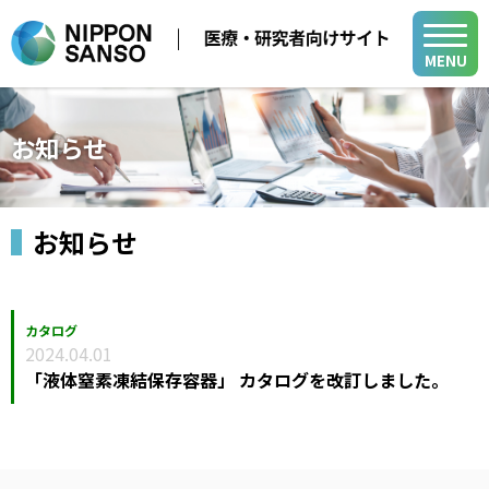
MENU
メディカル事業
お知らせ
医療用ガス
学会・展示会
医療機器
お知らせ
医療ガス／医療機器／在宅医療関連
在宅医療
製品・関連情報
バイオ機器関連
医療ガスパイピングシステム
医療用ガス
バイオ機器
カタログ
2024.04.01
開発・サポート
医療機器
開発・サポート
「液体窒素凍結保存容器」 カタログを改訂しました。
メディカル・テクニカル・サービスセンター
在宅医療
グループ関係会社
よくあるご質問
小
中
大
山梨事業所
医療ガスパイピングシステム
各種活動
新規登録
ログイン
バイオ機器