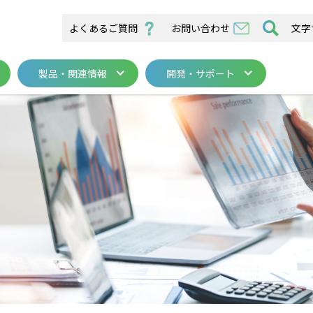
よくあるご質問
お問い合わせ
文字
製品・関連情報
開発・サポート
／在宅医療関連
カル・サービスセンター
医療機器
医療機器
バイオ機器関連
山梨事業所
在宅医療
在宅医療
システム
システム
バイオ機器
バイオ機器
開発・サポー
高気圧酸素療
各種活動
求
医療機器
在宅医療
システム
バイオ機器
ー