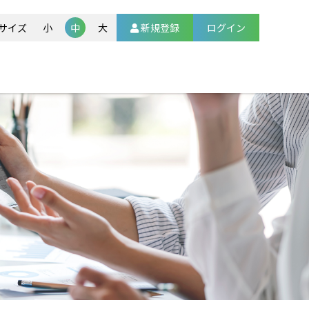
新規登録
サイズ
小
中
大
ログイン
ト
法（HBOT）