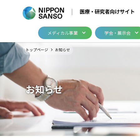
メディカル事業
学会・展示会
メディカル事業
学会・展示会
製品・関連情報
開発・サポート
トップページ
お知らせ
医療用ガス
医療ガス／医療機器
医療用ガス
メディカル・テクニ
医療ガスパイピング
医療ガスパイピング
グループ関係会社
お知らせ
カタログ・資料請
ログインはこちら
医療用ガス
医療ガスパイピング
イベント・セミナ