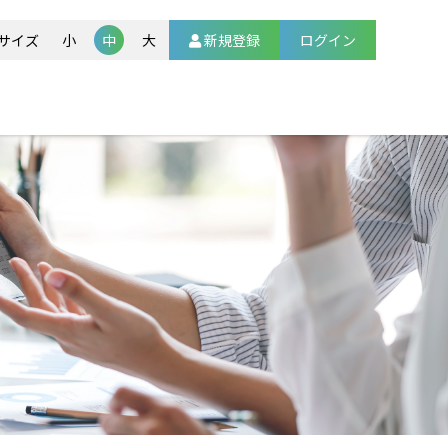
新規登録
サイズ
小
中
大
ログイン
ト
法（HBOT）