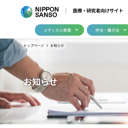
メディカル事業
学会・展示会
メディカル事業
学会・展示会
製品・関連情報
開発・サポート
トップページ
お知らせ
医療用ガス
医療ガス／医療機器
医療用ガス
メディカル・テクニ
医療ガスパイピング
医療ガスパイピング
グループ関係会社
お知らせ
カタログ・資料請
ログインはこちら
医療用ガス
医療ガスパイピング
イベント・セミナ