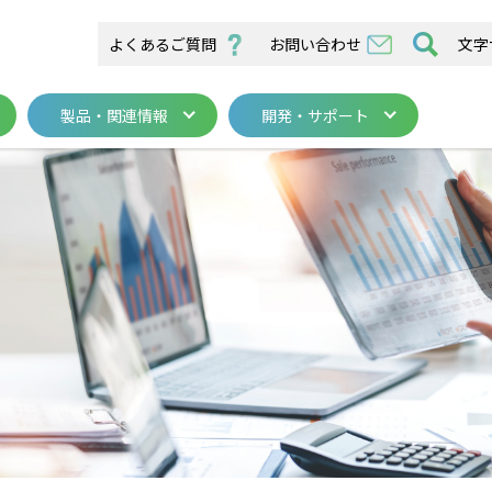
よくあるご質問
お問い合わせ
文字
製品・関連情報
開発・サポート
／在宅医療関連
カル・サービスセンター
医療機器
医療機器
バイオ機器関連
山梨事業所
在宅医療
在宅医療
システム
システム
バイオ機器
バイオ機器
開発・サポー
高気圧酸素療
各種活動
求
医療機器
在宅医療
システム
バイオ機器
ー