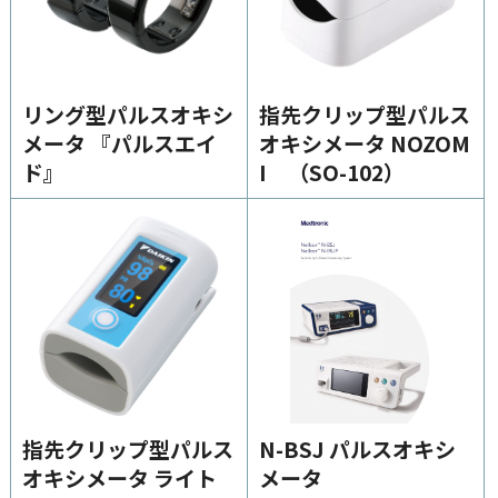
高気圧酸素療法（HBOT）
ログインはこちら
リング型パルスオキシ
指先クリップ型パルス
カタログ・資料請求
メータ 『パルスエイ
オキシメータ NOZOM
ド』
I （SO-102）
医療用ガス
医療機器
在宅医療
医療ガスパイピングシステム
バイオ機器
イベント・セミナー
指先クリップ型パルス
N-BSJ パルスオキシ
オキシメータ ライト
メータ