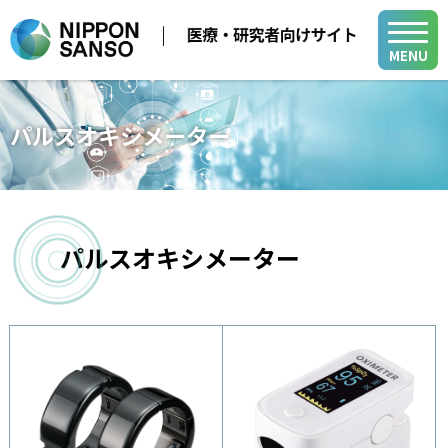
MENU
メディカル事業
パルスオキシメーター
医療用ガス
学会・展示会
医療機器
医療ガス／医療機器／在宅医療関連
在宅医療
パルスオキシメーター
製品・関連情報
バイオ機器関連
医療ガスパイピングシステム
医療用ガス
バイオ機器
開発・サポート
医療機器
開発・サポート
メディカル・テクニカル・サービスセンター
在宅医療
グループ関係会社
よくあるご質問
小
中
大
山梨事業所
医療ガスパイピングシステム
各種活動
新規登録
ログイン
バイオ機器