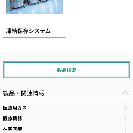
高気圧酸素療法（HBOT）
ログインはこちら
凍結保存システム
カタログ・資料請求
医療用ガス
医療機器
在宅医療
製品検索
医療ガスパイピングシステム
バイオ機器
製品・関連情報
医療用ガス
イベント・セミナー
医療機器
在宅医療