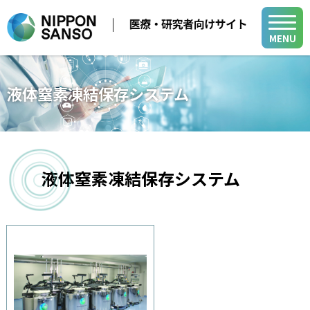
MENU
メディカル事業
液体窒素凍結保存システム
医療用ガス
学会・展示会
医療機器
医療ガス／医療機器／在宅医療関連
在宅医療
液体窒素凍結保存システム
製品・関連情報
バイオ機器関連
医療ガスパイピングシステム
医療用ガス
バイオ機器
開発・サポート
医療機器
開発・サポート
メディカル・テクニカル・サービスセンター
在宅医療
グループ関係会社
よくあるご質問
小
中
大
山梨事業所
医療ガスパイピングシステム
各種活動
新規登録
ログイン
バイオ機器