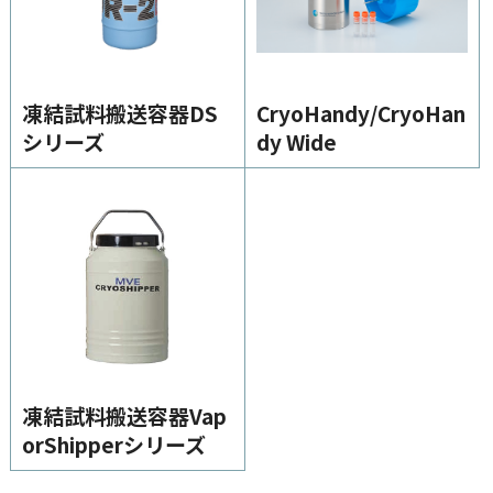
高気圧酸素療法（HBOT）
ログインはこちら
凍結試料搬送容器DS
CryoHandy/CryoHan
カタログ・資料請求
シリーズ
dy Wide
医療用ガス
医療機器
在宅医療
医療ガスパイピングシステム
バイオ機器
イベント・セミナー
凍結試料搬送容器Vap
orShipperシリーズ