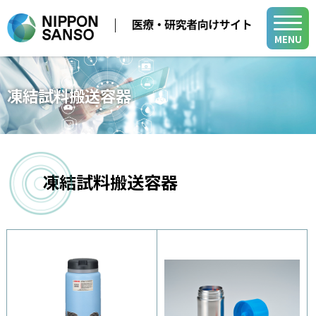
MENU
メディカル事業
凍結試料搬送容器
医療用ガス
学会・展示会
医療機器
医療ガス／医療機器／在宅医療関連
在宅医療
凍結試料搬送容器
製品・関連情報
バイオ機器関連
医療ガスパイピングシステム
医療用ガス
バイオ機器
開発・サポート
医療機器
開発・サポート
メディカル・テクニカル・サービスセンター
在宅医療
グループ関係会社
よくあるご質問
小
中
大
山梨事業所
医療ガスパイピングシステム
各種活動
新規登録
ログイン
バイオ機器