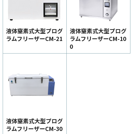
高気圧酸素療法（HBOT）
ログインはこちら
液体窒素式大型プログ
液体窒素式大型プログ
カタログ・資料請求
ラムフリーザーCM-21
ラムフリーザーCM-10
0
医療用ガス
医療機器
在宅医療
医療ガスパイピングシステム
バイオ機器
イベント・セミナー
液体窒素式大型プログ
ラムフリーザーCM-30