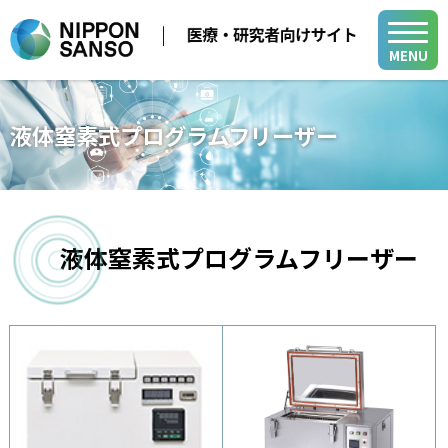
MENU
メディカル事業
液体窒素式プログラムフリーザー
医療用ガス
学会・展示会
医療機器
医療ガス／医療機器／在宅医療関連
在宅医療
液体窒素式プログラムフリーザー
製品・関連情報
バイオ機器関連
医療ガスパイピングシステム
医療用ガス
バイオ機器
開発・サポート
医療機器
開発・サポート
メディカル・テクニカル・サービスセンター
在宅医療
グループ関係会社
よくあるご質問
小
中
大
山梨事業所
医療ガスパイピングシステム
各種活動
新規登録
ログイン
バイオ機器