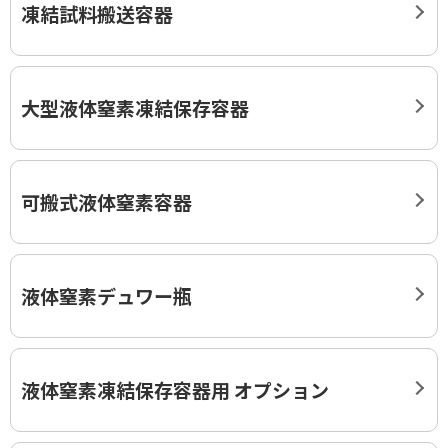
凍結試料搬送容器
高気圧酸素療法（HBOT）
ログインはこちら
大型液体窒素凍結保存容器
カタログ・資料請求
医療用ガス
医療機器
可搬式液体窒素容器
在宅医療
医療ガスパイピングシステム
液体窒素デュワー瓶
バイオ機器
イベント・セミナー
液体窒素凍結保存容器用 オプション