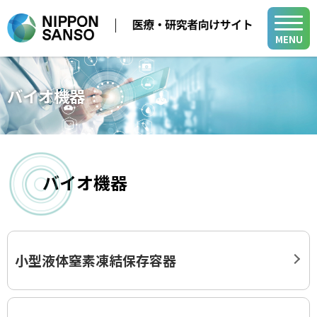
MENU
メディカル事業
バイオ機器
医療用ガス
学会・展示会
医療機器
医療ガス／医療機器／在宅医療関連
在宅医療
バイオ機器
製品・関連情報
バイオ機器関連
医療ガスパイピングシステム
医療用ガス
バイオ機器
開発・サポート
医療機器
開発・サポート
小型液体窒素凍結保存容器
メディカル・テクニカル・サービスセンター
在宅医療
グループ関係会社
よくあるご質問
小
中
大
山梨事業所
医療ガスパイピングシステム
各種活動
新規登録
ログイン
バイオ機器