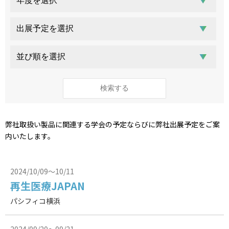
高気圧酸素療法（HBOT）
ログインはこちら
カタログ・資料請求
医療用ガス
検索する
医療機器
在宅医療
弊社取扱い製品に関連する学会の予定ならびに弊社出展予定をご案
医療ガスパイピングシステム
内いたします。
バイオ機器
2024/10/09～10/11
再生医療JAPAN
イベント・セミナー
パシフィコ横浜
2024/09/20～09/21