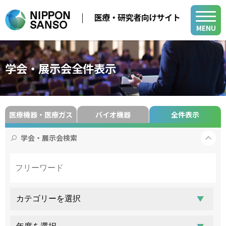
MENU
メディカル事業
学会・展示会全件表示
医療用ガス
学会・展示会
医療機器
医療機器・医療ガス
バイオ機器
全件表示
医療ガス／医療機器／在宅医療関連
在宅医療
製品・関連情報
バイオ機器関連
医療ガスパイピングシステム
学会・展示会検索
医療用ガス
バイオ機器
開発・サポート
医療機器
開発・サポート
メディカル・テクニカル・サービスセンター
在宅医療
グループ関係会社
よくあるご質問
小
中
大
山梨事業所
医療ガスパイピングシステム
各種活動
新規登録
ログイン
バイオ機器