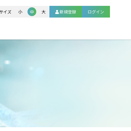
新規登録
サイズ
小
中
大
ログイン
ト
法（HBOT）