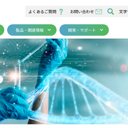
よくあるご質問
お問い合わせ
文字
製品・関連情報
開発・サポート
／在宅医療関連
カル・サービスセンター
医療機器
医療機器
バイオ機器関連
山梨事業所
在宅医療
在宅医療
システム
システム
バイオ機器
バイオ機器
開発・サポー
高気圧酸素療
各種活動
求
医療機器
在宅医療
システム
バイオ機器
ー