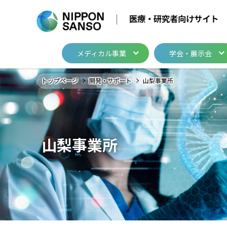
メディカル事業
学会・展示会
メディカル事業
学会・展示会
製品・関連情報
開発・サポート
トップページ
開発・サポート
山梨事業所
医療用ガス
医療ガス／医療機器
医療用ガス
メディカル・テクニ
医療ガスパイピング
医療ガスパイピング
グループ関係会社
山梨事業所
カタログ・資料請
ログインはこちら
医療用ガス
医療ガスパイピング
イベント・セミナ