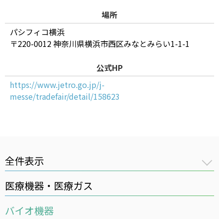
場所
高気圧酸素療法（HBOT）
パシフィコ横浜
ログインはこちら
〒220-0012 神奈川県横浜市西区みなとみらい1-1-1
カタログ・資料請求
公式HP
医療用ガス
https://www.jetro.go.jp/j-
医療機器
messe/tradefair/detail/158623
在宅医療
医療ガスパイピングシステム
バイオ機器
全件表示
イベント・セミナー
医療機器・医療ガス
2026年度
2025年度
バイオ機器