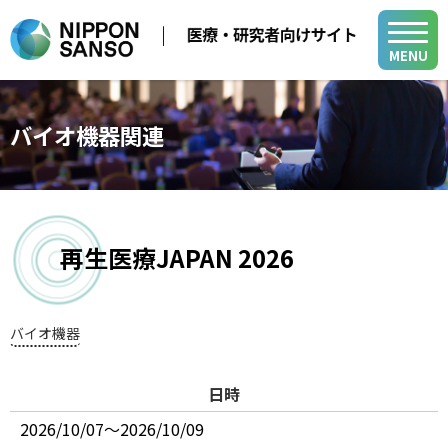
MENU
メディカル事業
バイオ機器関連
医療用ガス
学会・展示会
医療機器
医療ガス／医療機器／在宅医療関連
在宅医療
再生医療JAPAN 2026
製品・関連情報
バイオ機器関連
医療ガスパイピングシステム
医療用ガス
バイオ機器
開発・サポート
バイオ機器
医療機器
開発・サポート
メディカル・テクニカル・サービスセンター
在宅医療
グループ関係会社
日時
よくあるご質問
小
中
大
山梨事業所
医療ガスパイピングシステム
各種活動
2026/10/07～2026/10/09
新規登録
ログイン
バイオ機器