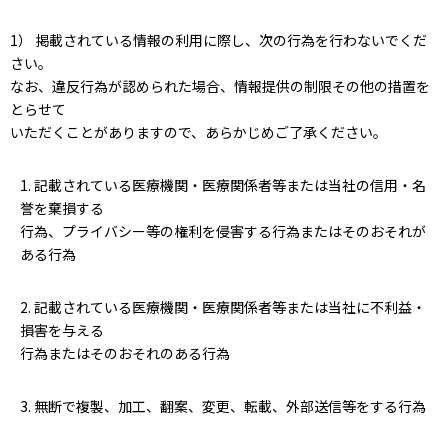
高気圧酸素療法（HBOT）
1） 掲載されている情報の利用に際し、次の行為を行わないでくだ
さい。
ログインはこちら
なお、違反行為が認められた場合、情報提供の制限その他の措置を
カタログ・資料請求
とらせて
いただくことがありますので、あらかじめご了承ください。
医療用ガス
1. 記載されている医療機関・医療関係者等または当社の信用・名
医療機器
誉を棄損する
在宅医療
行為、プライバシー等の権利を侵害する行為またはそのおそれが
ある行為
医療ガスパイピングシステム
バイオ機器
2. 記載されている医療機関・医療関係者等または当社に不利益・
損害を与える
行為またはそのおそれのある行為
イベント・セミナー
3. 無断で複製、加工、翻案、変更、転載、外部送信等をする行為