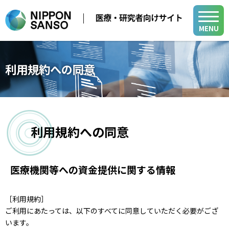
MENU
メディカル事業
利用規約への同意
医療用ガス
学会・展示会
医療機器
医療ガス／医療機器／在宅医療関連
在宅医療
利用規約への同意
製品・関連情報
バイオ機器関連
医療ガスパイピングシステム
医療用ガス
バイオ機器
開発・サポート
医療機関等への資金提供に関する情報
医療機器
開発・サポート
メディカル・テクニカル・サービスセンター
在宅医療
グループ関係会社
［利用規約］
よくあるご質問
小
中
大
山梨事業所
医療ガスパイピングシステム
各種活動
ご利用にあたっては、以下のすべてに同意していただく必要がござ
新規登録
ログイン
います。
バイオ機器